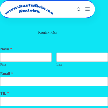
Hopp
til
innholdet
Kontakt Oss
Navn
*
First
Last
Email
*
Tlf.
*